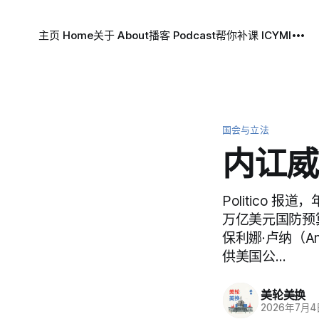
主页 Home
关于 About
播客 Podcast
帮你补课 ICYMI
国会与立法
内讧威
Politico
万亿美元国防预
保利娜·卢纳（An
供美国公…
美轮美换
2026年7月