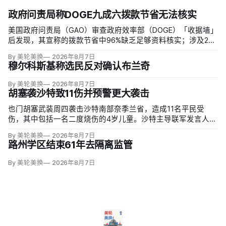
政府问责局称DOGE九成六拨款节省无法核实
美国政府问责局（GAO）审查政府效率部（DOGE）「收据墙」
后发现，其宣称的拨款节省中96%缺乏足够资料核实；涉及274
亿美元节省的2503份合同并未采取终止行动，所谓合同节省约
By 美轮美换
2026年8月7日
三分之二无法验证或不符合其公开方法，264份拟终止租约中
穆尔科斯基称选民反对确认布兰奇
108份早已进入终止流程。
By 美轮美换
2026年8月7日
胡塞袭沙特致11伤并预警更大袭击
也门胡塞武装周四袭击沙特南部奈季兰省，造成11名平民受
伤，其中包括一名二度烧伤的4岁儿童。沙特主导联军发言人图
尔基·马利基（Turki al-Maliki）指控胡塞武装无差别炮击民用
By 美轮美换
2026年8月7日
区；
路州学区结束61年去隔离监管
By 美轮美换
2026年8月7日