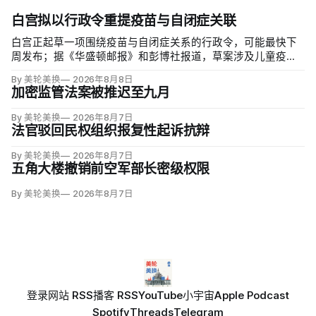
白宫拟以行政令重提疫苗与自闭症关联
白宫正起草一项围绕疫苗与自闭症关系的行政令，可能最快下
周发布；据《华盛顿邮报》和彭博社报道，草案涉及儿童疫苗
接种计划、自闭症研究和家长选择权，内容仍可能变化。数十
By 美轮美换
2026年8月8日
项覆盖全球数百万儿童的高质量研究均未发现儿童疫苗导致自
加密监管法案被推迟至九月
闭症，相关说法源自一项后来撤稿的欺诈性研究，作者也被吊
销执照。
By 美轮美换
2026年8月7日
法官驳回民权组织报复性起诉抗辩
By 美轮美换
2026年8月7日
五角大楼撤销前空军部长密级权限
By 美轮美换
2026年8月7日
登录
网站 RSS
播客 RSS
YouTube
小宇宙
Apple Podcast
Spotify
Threads
Telegram