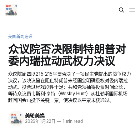
美国新闻速递
众议院否决限制特朗普对
委内瑞拉动武权力决议
众议院周四以215-215平票否决了一项民主党提出的战争权力
决议，该决议旨在阻止特朗普未经国会明确授权对委内瑞拉
动武。投票过程戏剧性十足：共和党领袖将投票时间延长，
等待众议员韦斯利·亨特（Wesley Hunt）从杜勒斯国际机场
赶回国会山投下关键一票，使决议以平票未获通过。
美轮美换
2026年1月22日
—
1 min read