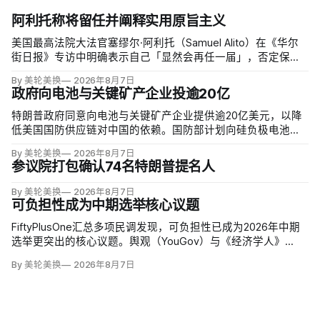
阿利托称将留任并阐释实用原旨主义
美国最高法院大法官塞缪尔·阿利托（Samuel Alito）在《华尔
街日报》专访中明确表示自己「显然会再任一届」，否定保守
派要求他趁共和党掌控参议院时退休、让特朗普提名年轻继任
By 美轮美换
2026年8月7日
者的呼声。76岁的阿利托称这类催退提醒他生命有限，却也暗
政府向电池与关键矿产企业投逾20亿
含法官可以互换的误解。
特朗普政府同意向电池与关键矿产企业提供逾20亿美元，以降
低美国国防供应链对中国的依赖。国防部计划向硅负极电池公
司Sila Nanotechnologies提供14亿美元贷款，并向在澳大利亚
By 美轮美换
2026年8月7日
开采钪的日出能源金属公司（Sunrise Energy Metals）提供4亿
参议院打包确认74名特朗普提名人
美元贷款，美…
By 美轮美换
2026年8月7日
可负担性成为中期选举核心议题
FiftyPlusOne汇总多项民调发现，可负担性已成为2026年中期
选举更突出的核心议题。舆观（YouGov）与《经济学人》
（The Economist）调查中，把通胀和物价列为全国最重要问
By 美轮美换
2026年8月7日
题的美国人，从2024年10月的24%升至今年5月的30%，本周进
一步升至36%。