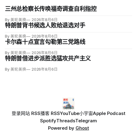
三州总检察长传唤福奇调查自利指控
By 美轮美换
2026年8月6日
特朗普背书候选人败给退选对手
By 美轮美换
2026年8月6日
卡尔森十点宣言勾勒第三党路线
By 美轮美换
2026年8月6日
特朗普借进步派胜选猛攻共产主义
By 美轮美换
2026年8月6日
登录
网站 RSS
播客 RSS
YouTube
小宇宙
Apple Podcast
Spotify
Threads
Telegram
Powered by
Ghost