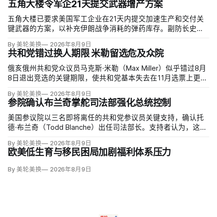
五角大楼令军企21天提交武器增产方案
五角大楼已要求美国军工企业在21天内提交加速生产和交付关
键武器的方案，以补充伊朗战争消耗的弹药库存。副防长史蒂
夫·范伯格（Steve Feinberg）在备忘录中称，多年研发周期不
By 美轮美换
2026年8月9日
可接受，必须立即扩大产能；
共和党错过换人期限 米勒留选危及众院
俄亥俄州共和党众议员马克斯·米勒（Max Miller）似乎错过8月
8日退出竞选的关键期限，使共和党基本失去在11月选票上更换
候选人的最后实际机会。米勒被前妻艾米莉·莫雷诺（Emily
By 美轮美换
2026年8月9日
Moreno）指控家暴并予以否认，众院道德委员会同时调查他是
参院确认布兰奇掌舵司法部强化总统控制
否涉及家庭暴力、虐待或非法用药。
美国参议院以三名即将离任的共和党参议员关键支持，确认托
德·布兰奇（Todd Blanche）出任司法部长。支持者认为，这位
特朗普前私人刑事辩护律师因获总统信任，反而最可能劝阻其
By 美轮美换
2026年8月9日
冲动；
欧美低生育与移民困局加剧福利体系压力
By 美轮美换
2026年8月9日