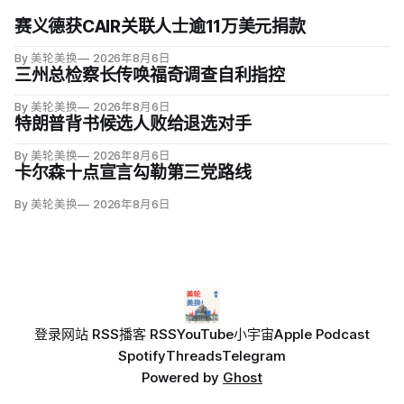
赛义德获CAIR关联人士逾11万美元捐款
By 美轮美换
2026年8月6日
三州总检察长传唤福奇调查自利指控
By 美轮美换
2026年8月6日
特朗普背书候选人败给退选对手
By 美轮美换
2026年8月6日
卡尔森十点宣言勾勒第三党路线
By 美轮美换
2026年8月6日
登录
网站 RSS
播客 RSS
YouTube
小宇宙
Apple Podcast
Spotify
Threads
Telegram
Powered by
Ghost