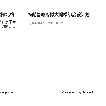
试探北约
特朗普政府拟大幅松绑启蒙计划
「普京不会
By 美轮美换
2026年8月6日
的判断，认
29年间以网
翼小规模越
侵仍属低概
导弹落入波
视为前兆。
elegram
Powered by
Ghost