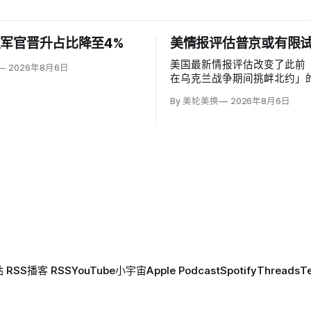
军官晋升占比降至4%
美情报评估普京或有限
美国最新情报评估改变了此前
2026年8月6日
在乌克兰战争期间挑衅北约」
为俄罗斯可能从今年秋季至20
By 美轮美换
2026年8月6日
络攻击、无标识武装占领或东
境行动试探联盟。有限陆地入
率，但风险随时间上升；俄军
兰、无人机进入罗马尼亚已被
 RSS
播客 RSS
YouTube
小宇宙
Apple Podcast
Spotify
Threads
T