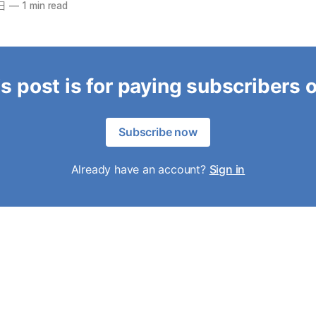
日
—
1 min read
s post is for paying subscribers 
Subscribe now
Already have an account?
Sign in