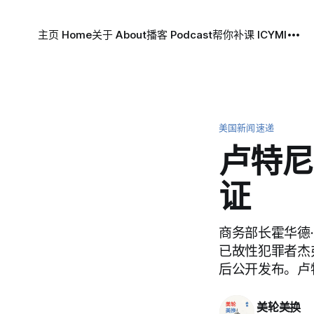
主页 Home
关于 About
播客 Podcast
帮你补课 ICYMI
美国新闻速递
卢特尼
证
商务部长霍华德
已故性犯罪者杰
后公开发布。卢
美轮美换