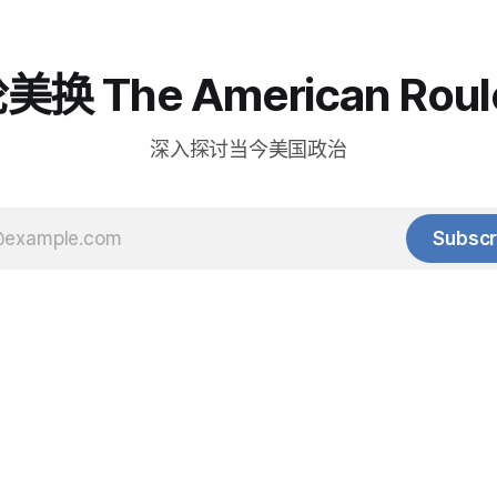
换 The American Roul
深入探讨当今美国政治
Subscr
© 2025 Baihua Media LLC. All rights reserved.