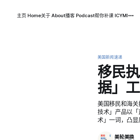
主页 Home
关于 About
播客 Podcast
帮你补课 ICYMI
美国新闻速递
移民执
据」工
美国移民和海关
技术」产品以「
术」一词，凸显
美轮美换