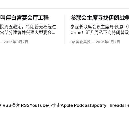
院叫停白宫宴会厅工程
参联会主席寻找伊朗战
法院周五裁定，特朗普无权绕过
参谋长联席会议主席丹·凯恩（D
白宫部分建筑并兴建大型宴会
Caine）近几周私下向特朗普
这项工程必须获得国会批准。由
问表示，美国需要为持续近六
2026年8月7日
By 美轮美换
2026年8月7日
的帕特里夏·米利特法官
战争寻找「退路」：现有升级
ia Millett）和拜登任命的布拉德利·
噬，单靠空袭无法迫使德黑兰
radley Garcia）组成多数
设定的目标。
行政行动夺走人民代表对…
 RSS
播客 RSS
YouTube
小宇宙
Apple Podcast
Spotify
Threads
T