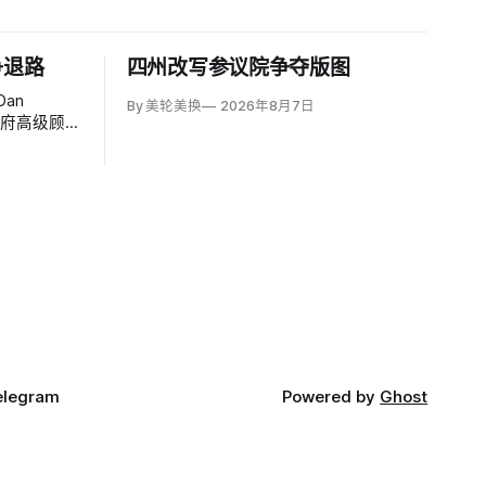
争退路
四州改写参议院争夺版图
an
By 美轮美换
2026年8月7日
政府高级顾
个月的伊朗
方案可能反
接受特朗普
elegram
Powered by
Ghost