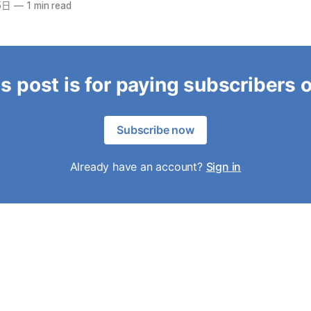
5日
—
1 min read
s post is for paying subscribers 
Subscribe now
Already have an account?
Sign in