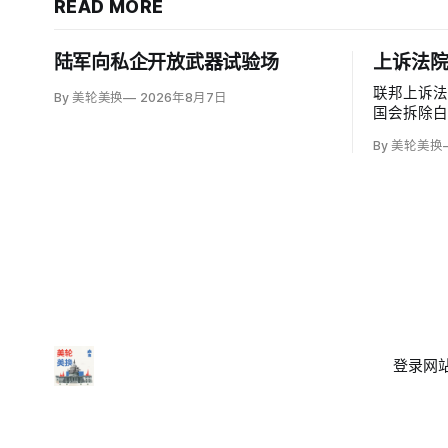
READ MORE
陆军向私企开放武器试验场
上诉法
联邦上诉
By 美轮美换
2026年8月7日
国会拆除
厅，认定
By 美轮美换
奥巴马任命
（Patric
加西亚法官（B
意见，称以
登录
网站