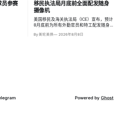
球员参赛
移民执法局月底前全面配发随身
摄像机
美国移民及海关执法局（ICE）宣布，预计
8月底前为所有外勤官员和特工配发随身
摄像机，快速扩张可能首次系统记录联邦
By 美轮美换
2026年8月8日
移民执法现场；但公众能否看到录像，仍
主要由该机构决定。代理局长戴维·文图雷
拉（David J. Venturella）称，涉及羁押中
重伤或死亡的录像若影响调查或隐私即…
elegram
Powered by
Ghost