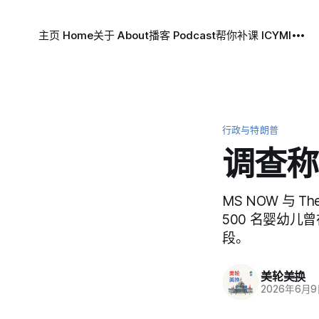
主页 Home
关于 About
播客 Podcast
帮你补课 ICYMI
行政与特朗普
调查称
MS NOW 与 T
500 名婴幼
段。
美轮美换
2026年6月