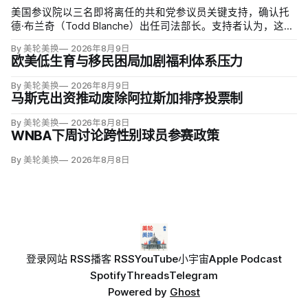
美国参议院以三名即将离任的共和党参议员关键支持，确认托
德·布兰奇（Todd Blanche）出任司法部长。支持者认为，这位
特朗普前私人刑事辩护律师因获总统信任，反而最可能劝阻其
By 美轮美换
2026年8月9日
冲动；
欧美低生育与移民困局加剧福利体系压力
By 美轮美换
2026年8月9日
马斯克出资推动废除阿拉斯加排序投票制
By 美轮美换
2026年8月8日
WNBA下周讨论跨性别球员参赛政策
By 美轮美换
2026年8月8日
登录
网站 RSS
播客 RSS
YouTube
小宇宙
Apple Podcast
Spotify
Threads
Telegram
Powered by
Ghost