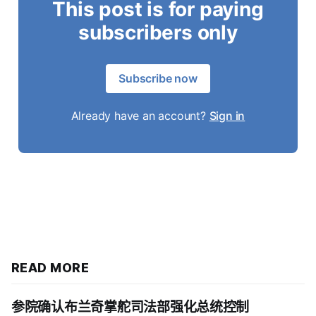
This post is for paying
subscribers only
Subscribe now
Already have an account?
Sign in
READ MORE
参院确认布兰奇掌舵司法部强化总统控制