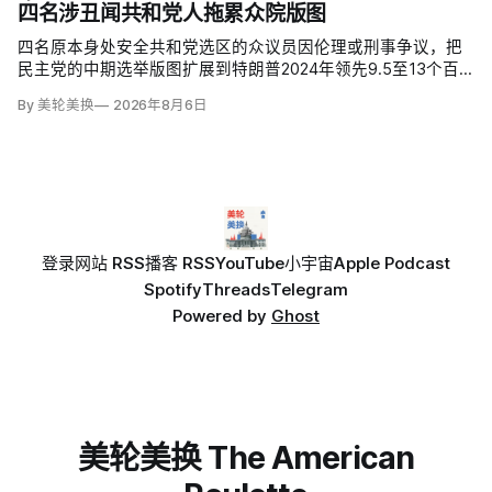
动」中几乎耗尽全球陆军战术导弹系统（ATACMS）与精确打
四名涉丑闻共和党人拖累众院版图
击导弹库存，爱国者和末段高空区域防御系统（THAAD）拦
截…
四名原本身处安全共和党选区的众议员因伦理或刑事争议，把
民主党的中期选举版图扩展到特朗普2024年领先9.5至13个百
分点的地区。北卡州查克·爱德华兹（Chuck Edwards）被众院
By 美轮美换
2026年8月6日
道德委员会认定性骚扰女助理后退选，其选区已被列为胜负难
料；
登录
网站 RSS
播客 RSS
YouTube
小宇宙
Apple Podcast
Spotify
Threads
Telegram
Powered by
Ghost
美轮美换 The American