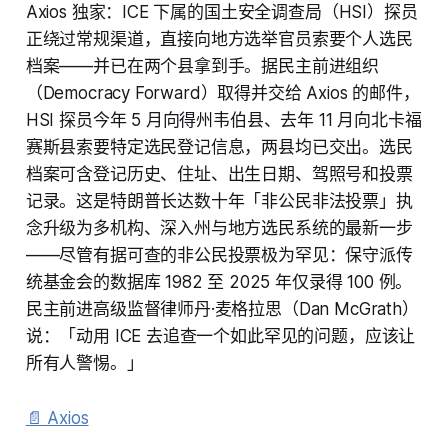
Axios 独家：ICE 下属的国土安全调查局（HSI）探员
正绕过常规渠道，直接向地方选举官员索要个人选民
档案——并已在两个县拿到手。据民主前进组织
（Democracy Forward）取得并交给 Axios 的邮件，
HSI 探员今年 5 月向得州韦伯县、去年 11 月向北卡福
赛斯县索要特定选民登记信息，两县均已交出。选民
档案可含登记历史、住址、出生日期、驾照号和投票
记录。这是特朗普长达数十年「非公民非法投票」执
念升级为多机构、深入州与地方选民系统的最新一步
——尽管有据可查的非公民投票极为罕见：保守派传
统基金会的数据库 1982 至 2025 年仅录得 100 例。
民主前进高级监督律师丹·麦格拉思（Dan McGrath）
说：「动用 ICE 去追查一个如此罕见的问题，应该让
所有人警惕。」
📄 Axios