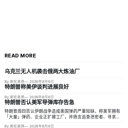
READ MORE
乌克兰无人机袭击俄两大炼油厂
By 美轮美换
2026年8月6日
特朗普称美伊谈判进展良好
By 美轮美换
2026年8月6日
特朗普否认美军导弹库存告急
特朗普周四否认伊朗战争造成美国弹药严重短缺，称美军拥有
「大量」弹药、企业正扩建工厂，并扬言追查泄密者、寻求长
期监禁。但CBS新闻援引知情人士称，美军在「史诗怒火行
By 美轮美换
2026年8月6日