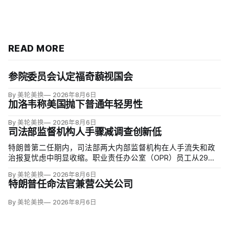
READ MORE
参院委员会认定福奇藐视国会
By 美轮美换
2026年8月6日
加洛韦称美国抛下普通年轻男性
By 美轮美换
2026年8月6日
司法部监督机构人手骤减调查创新低
特朗普第二任期内，司法部两大内部监督机构在人手流失和政
治报复忧虑中明显收缩。职业责任办公室（OPR）员工从29人
降至16人，监察长办公室减少99人至477人；2025财年，OPR
By 美轮美换
2026年8月6日
收到1666宗投诉，为2005年以来最高，却只启动7项调查，创
特朗普任命法官兼营公关公司
20年新低，低于过去十年年均18项。
By 美轮美换
2026年8月6日