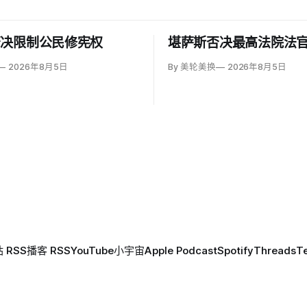
否决限制公民修宪权
堪萨斯否决最高法院法
2026年8月5日
By 美轮美换
2026年8月5日
 RSS
播客 RSS
YouTube
小宇宙
Apple Podcast
Spotify
Threads
T