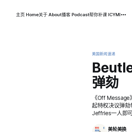
主页 Home
关于 About
播客 Podcast
帮你补课 ICYMI
美国新闻速递
Beu
弹劾
《Off Messag
起特权决议弹劾特
Jeffries一
美轮美换