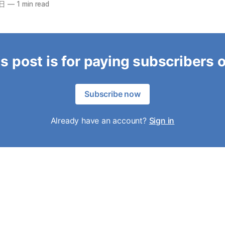
6日
—
1 min read
s post is for paying subscribers 
Subscribe now
Already have an account?
Sign in