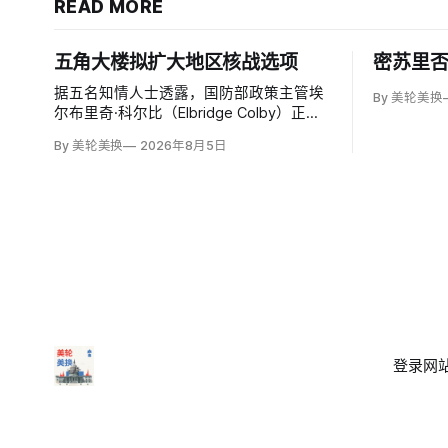
READ MORE
五角大楼拟扩大地区核战选项
密苏里
据五名知情人士透露，国防部政策主管埃
By 美轮美换
尔布里奇·科尔比（Elbridge Colby）正在
起草机密核战略，拟在美国与中国或俄罗
By 美轮美换
2026年8月5日
斯发生地区战争时扩大短程战术核武器的
作用，改写危机中提交总统选择的核报复
方案。
登录
网站