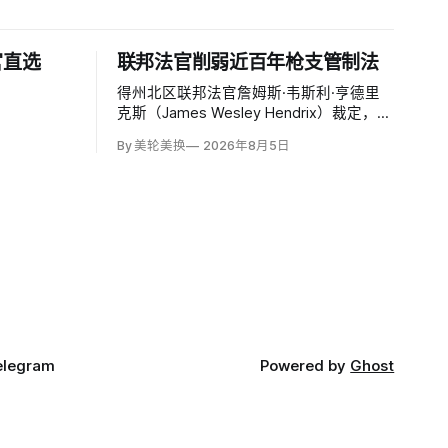
官直选
联邦法官削弱近百年枪支管制法
得州北区联邦法官詹姆斯·韦斯利·亨德里
克斯（James Wesley Hendrix）裁定，
《全国枪支法》对短管步枪、短管霰弹枪
By 美轮美换
2026年8月5日
和消音器的登记及许可要求违宪。1934年
法律最初以200美元税收为依据，要求买
家提交指纹并取得烟酒枪炮及爆炸物管理
局批准；
elegram
Powered by
Ghost