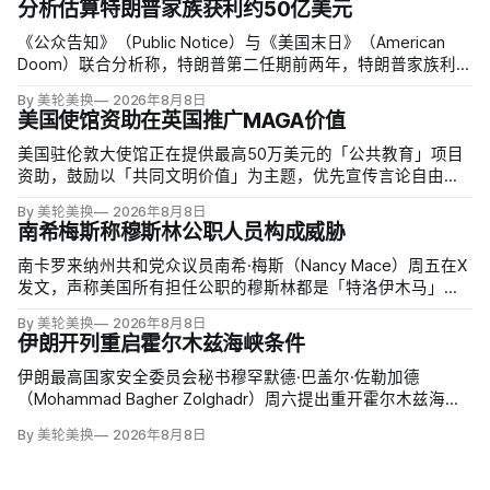
分析估算特朗普家族获利约50亿美元
《公众告知》（Public Notice）与《美国末日》（American
Doom）联合分析称，特朗普第二任期前两年，特朗普家族利润
与资产增值保守估计约50亿美元，其中数字资产业务收入超过
By 美轮美换
2026年8月8日
22.5亿美元、外国授权业务2025年收入6100万美元；
美国使馆资助在英国推广MAGA价值
美国驻伦敦大使馆正在提供最高50万美元的「公共教育」项目
资助，鼓励以「共同文明价值」为主题，优先宣传言论自由、
有限政府、正当程序、陪审团审判、财产权和经同意征税等理
By 美轮美换
2026年8月8日
念。英国自由民主党议员丽莎·斯玛特（Lisa Smart）指责特朗
南希梅斯称穆斯林公职人员构成威胁
普政府用「MAGA资金」干预英国民主；
南卡罗来纳州共和党众议员南希·梅斯（Nancy Mace）周五在X
发文，声称美国所有担任公职的穆斯林都是「特洛伊木马」，
并对国家安全和共和国构成威胁，最后写道「我们拒绝沉
By 美轮美换
2026年8月8日
默」。截至浏览器核验时，这条帖子获得约440万次浏览、6.2
伊朗开列重启霍尔木兹海峡条件
万次点赞、1万次转发和7800条回复。
伊朗最高国家安全委员会秘书穆罕默德·巴盖尔·佐勒加德
（Mohammad Bagher Zolghadr）周六提出重开霍尔木兹海峡
的全面条件：美国解除海上封锁和制裁、撤走伊朗周边驻军、
By 美轮美换
2026年8月8日
支付战争赔偿、释放被冻结资产，并停止攻击伊朗地区盟友及
威胁伊朗。特朗普政府几乎不可能接受。