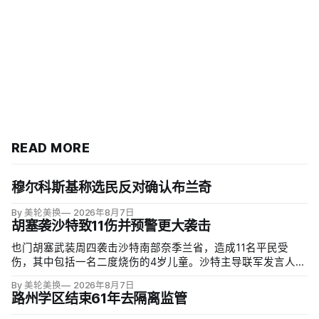
READ MORE
穆尔科斯基称选民反对确认布兰奇
By 美轮美换
2026年8月7日
胡塞袭沙特致11伤并预警更大袭击
也门胡塞武装周四袭击沙特南部奈季兰省，造成11名平民受
伤，其中包括一名二度烧伤的4岁儿童。沙特主导联军发言人图
尔基·马利基（Turki al-Maliki）指控胡塞武装无差别炮击民用
By 美轮美换
2026年8月7日
区；
路州学区结束61年去隔离监管