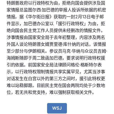
特朗普政府以行政特权为由，拒绝向国会提供涉及国
家情报总监图尔西·加巴德的举报人投诉所依据的机密
情报。据《华尔街日报》获取的一封2月13日电子邮
件显示，加巴德办公室以「援引行政特权」为由，拒
绝向国会民主党工作人员提供未经删改的情报文件。
涉事情报由国家安全局于去年初整理，内容涉及两名
外国人谈论特朗普女婿贾里德·库什纳的对话，该情报
至少部分与伊朗相关。参议员马克·华纳与众议员吉姆·
海姆斯随即于周二致函加巴德，要求说明行政特权援
引的依据。前国家安全局法律顾问格伦·格斯特尔表
示，以行政特权限制情报共享实属罕见，尤其当涉事
对话发生在白宫以外的第三方之间时，援引此特权更
难以站稳脚跟。目前民主党在国会两院均处于少数地
位，若无共和党支持，难以强制获取相关文件。
WSJ