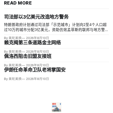
READ MORE
司法部以3亿美元改造地方警务
特朗普政府计划通过司法部「示范城市」计划向2至4个人口超
过10万的城市分配3亿美元，资助仿效孟菲斯的联邦与地方警力
集中行动。申请城市必须配合联邦移民执法，执行反露宿、反
By 美轮美换
2026年8月10日
游荡和强制治疗等政策，并预先同意在暴力犯罪或「公共骚
赖克揭第三条道路金主网络
乱」激增时偿还未来联邦介入成本。
By 美轮美换
2026年8月10日
佩洛西阻击旧盟友接班
By 美轮美换
2026年8月10日
伊朗任命革命卫队老将掌国安
By 美轮美换
2026年8月10日