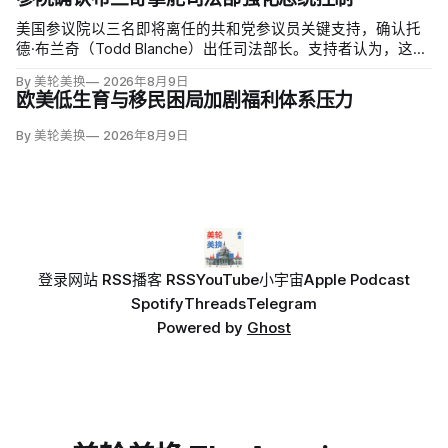
否涉及家庭暴力、虐待或非法用药。
美国参议院以三名即将离任的共和党参议员关键支持，确认托
德·布兰奇（Todd Blanche）出任司法部长。支持者认为，这位
特朗普前私人刑事辩护律师因获总统信任，反而最可能劝阻其
By 美轮美换
2026年8月9日
冲动；
欧美低生育与移民困局加剧福利体系压力
By 美轮美换
2026年8月9日
登录
网站 RSS
播客 RSS
YouTube
小宇宙
Apple Podcast
Spotify
Threads
Telegram
Powered by
Ghost