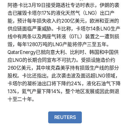
阿德·卡比3月19日接受路透社专访时表示，伊朗的袭
击已摧毁卡塔尔17%的液化天然气（LNG）出口产
能，预计每年损失收入约200亿美元，欧洲和亚洲的
供应链面临严重威胁。卡比称，卡塔尔14条LNG生产
线中有两条以及两座气转液（GTL）装置之一遭到损
毁，每年1280万吨的LNG产能将停产三至五年。
QatarEnergy已就向意大利、比利时、韩国和中国供
应LNG的长期合同宣布不可抗力。受损设施造价约
260亿美元，其中埃克森美孚持有损毁生产线的部分
股权。卡比还指出，此次袭击波及面远超LNG领域，
卡塔尔的凝析油出口将下降约24%，液化石油气下降
13%，氦气产量下降14%，整个地区发展或因此倒退
十至二十年。
REUTERS