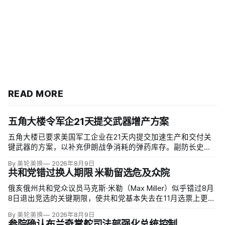
READ MORE
五角大楼令军企21天提交武器增产方案
五角大楼已要求美国军工企业在21天内提交加速生产和交付关
键武器的方案，以补充伊朗战争消耗的弹药库存。副防长史蒂
夫·范伯格（Steve Feinberg）在备忘录中称，多年研发周期不
By 美轮美换
2026年8月9日
可接受，必须立即扩大产能；
共和党错过换人期限 米勒留选危及众院
俄亥俄州共和党众议员马克斯·米勒（Max Miller）似乎错过8月
8日退出竞选的关键期限，使共和党基本失去在11月选票上更换
候选人的最后实际机会。米勒被前妻艾米莉·莫雷诺（Emily
By 美轮美换
2026年8月9日
Moreno）指控家暴并予以否认，众院道德委员会同时调查他是
参院确认布兰奇掌舵司法部强化总统控制