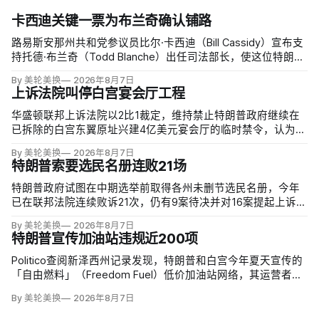
卡西迪关键一票为布兰奇确认铺路
路易斯安那州共和党参议员比尔·卡西迪（Bill Cassidy）宣布支
持托德·布兰奇（Todd Blanche）出任司法部长，使这位特朗普
前私人辩护律师基本跨过参议院确认门槛。
By 美轮美换
2026年8月7日
上诉法院叫停白宫宴会厅工程
华盛顿联邦上诉法院以2比1裁定，维持禁止特朗普政府继续在
已拆除的白宫东翼原址兴建4亿美元宴会厅的临时禁令，认为该
案足以检验总统是否能绕过国会授权推进大型工程。国家历史
By 美轮美换
2026年8月7日
保护信托去年起诉称，政府未获国会许可便拆除东翼并开建约9
特朗普索要选民名册连败21场
万平方英尺项目。
特朗普政府试图在中期选举前取得各州未删节选民名册，今年
已在联邦法院连续败诉21次，仍有9案待决并对16案提起上诉。
司法部已起诉二十多个拒绝交出出生日期、部分社保号码等资
By 美轮美换
2026年8月7日
料的州；不同党派总统任命的法官一致指出，宪法把联邦选举
特朗普宣传加油站违规近200项
的主要管理责任交给各州，现行联邦法律也未要求提交这些记
录。
Politico查阅新泽西州记录发现，特朗普和白宫今年夏天宣传的
「自由燃料」（Freedom Fuel）低价加油站网络，其运营者在
受到总统背书前已因安全、环境与储油罐问题累计近200项违
By 美轮美换
2026年8月7日
规。