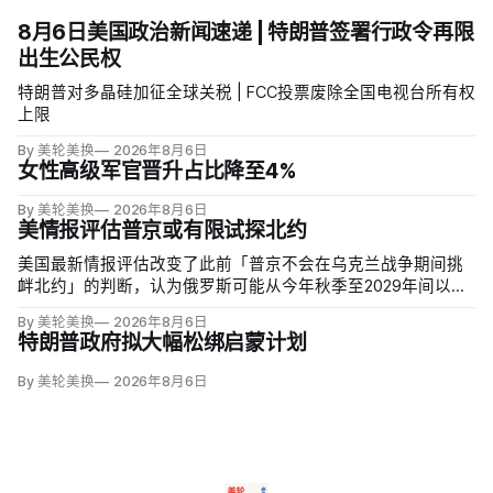
8月6日美国政治新闻速递 | 特朗普签署行政令再限
出生公民权
特朗普对多晶硅加征全球关税 | FCC投票废除全国电视台所有权
上限
By 美轮美换
2026年8月6日
女性高级军官晋升占比降至4%
By 美轮美换
2026年8月6日
美情报评估普京或有限试探北约
美国最新情报评估改变了此前「普京不会在乌克兰战争期间挑
衅北约」的判断，认为俄罗斯可能从今年秋季至2029年间以网
络攻击、无标识武装占领或东翼小规模越境行动试探联盟。有
By 美轮美换
2026年8月6日
限陆地入侵仍属低概率，但风险随时间上升；俄军导弹落入波
特朗普政府拟大幅松绑启蒙计划
兰、无人机进入罗马尼亚已被视为前兆。
By 美轮美换
2026年8月6日