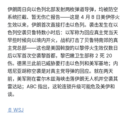
伊朗周日向以色列北部发射两枚弹道导弹，均被防空
系统拦截、暂无伤亡报告——这是 4 月 8 日美伊停火
生效以来，伊朗首次直接打击以色列。袭击发生在以
色列空袭贝鲁特数小时后：以军称为回应真主党当天
早些时候向以境内开火，战机打击了贝鲁特南郊的真
主党总部——这也是美国斡旋的以黎停火生效仅数日
后以军首次空袭黎首都，黎巴嫩卫生部称 2 死 20
伤。德黑兰此前已威胁要打击以色列和美军基地；内
塔尼亚胡称空袭是对真主党导弹的回应。就在两天
前，美军刚在霍尔木兹海峡击落伊朗无人机并空袭其
雷达站；ABC 指出，这轮连锁升级可能危及美伊和
谈。
📄 WSJ