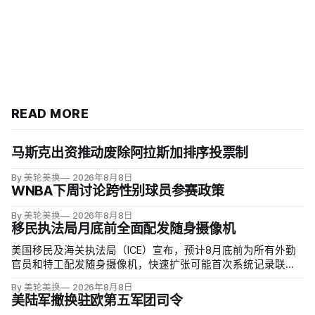
READ MORE
马斯克出资推动废除阿拉斯加排序投票制
By 美轮美换
2026年8月8日
WNBA下周讨论跨性别球员参赛政策
By 美轮美换
2026年8月8日
移民执法局月底前全面配发随身摄像机
美国移民及海关执法局（ICE）宣布，预计8月底前为所有外勤
官员和特工配发随身摄像机，快速扩张可能首次系统记录联邦
移民执法现场；但公众能否看到录像，仍主要由该机构决定。
By 美轮美换
2026年8月8日
代理局长戴维·文图雷拉（David J. Venturella）称，涉及羁押中
美陆军撤换驻欧第五军团司令
重伤或死亡的录像若影响调查或隐私即…