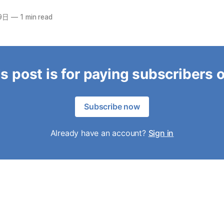
9日
—
1 min read
s post is for paying subscribers 
Subscribe now
Already have an account?
Sign in