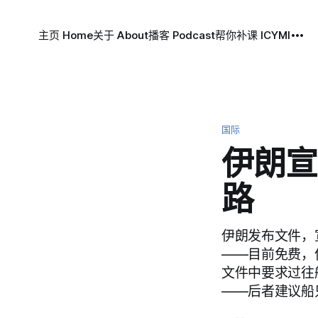
主页 Home
关于 About
播客 Podcast
帮你补课 ICYMI
国际
伊朗宣
路
伊朗发布文件，
——目前免费，
文件中要求过往
——后者建议船