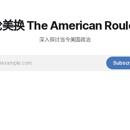
换 The American Roul
深入探讨当今美国政治
Subscr
© 2025 Baihua Media LLC. All rights reserved.