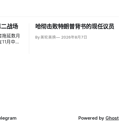
第二战场
哈彻击败特朗普背书的现任议员
套拖延数月
By 美轮美换
2026年8月7日
11月中期
制1979至
的政治打击。
Kazem
兹航道协议之
elegram
Powered by
Ghost