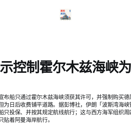
示控制霍尔木兹海峡
宣布船只通过霍尔木兹海峡须获其许可，并强制购买德
但为日后收费铺平道路。据彭博社，伊朗「波斯湾海峡
船只投保、并按其规定航线航行；这与西方海军组织周
只贴着阿曼海岸航行。