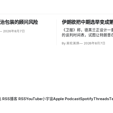
政治包装的顾问风险
伊朗欲把中期选举变成
《卫报》称，德黑兰正设计一
2026年8月7日
的谈判时间表，试图让特朗普在
选举前持续陷在伊朗战争中，复
By 美轮美换
2026年8月7日
1981年人质危机对卡特总统
伊朗副外长卡泽姆·加里巴巴迪（
Gharibabadi）说，霍尔木
后，核谈判还需两至四个月；
 RSS
播客 RSS
YouTube
小宇宙
Apple Podcast
Spotify
Threads
T