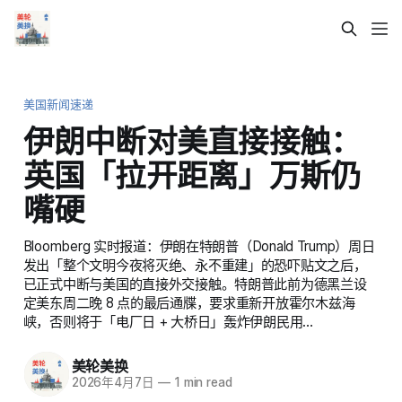
美国新闻速递
伊朗中断对美直接接触：
英国「拉开距离」万斯仍
嘴硬
Bloomberg 实时报道：伊朗在特朗普（Donald Trump）周日
发出「整个文明今夜将灭绝、永不重建」的恐吓贴文之后，
已正式中断与美国的直接外交接触。特朗普此前为德黑兰设
定美东周二晚 8 点的最后通牒，要求重新开放霍尔木兹海
峡，否则将于「电厂日 + 大桥日」轰炸伊朗民用…
美轮美换
2026年4月7日
—
1 min read