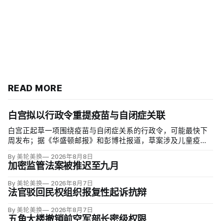
READ MORE
白宫拟以行政令重提疫苗与自闭症关联
白宫正起草一项围绕疫苗与自闭症关系的行政令，可能最快下
周发布；据《华盛顿邮报》和彭博社报道，草案涉及儿童疫苗
接种计划、自闭症研究和家长选择权，内容仍可能变化。数十
By 美轮美换
2026年8月8日
项覆盖全球数百万儿童的高质量研究均未发现儿童疫苗导致自
加密监管法案被推迟至九月
闭症，相关说法源自一项后来撤稿的欺诈性研究，作者也被吊
销执照。
By 美轮美换
2026年8月7日
法官驳回民权组织报复性起诉抗辩
By 美轮美换
2026年8月7日
五角大楼撤销前空军部长密级权限