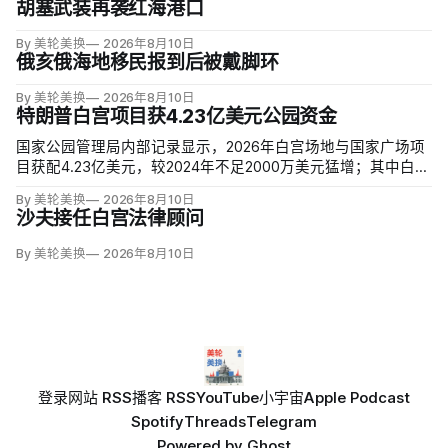
胡塞武装再袭红海港口
By 美轮美换
2026年8月10日
俄亥俄海地移民报到后被戴脚环
By 美轮美换
2026年8月10日
特朗普白宫项目获4.23亿美元公园资金
国家公园管理局内部记录显示，2026年白宫场地与国家广场项
目获配4.23亿美元，较2024年不足2000万美元猛增；其中白宫
场地3.23亿美元，增幅近5000%。同期黄石、优胜美地、大峡
By 美轮美换
2026年8月10日
谷等数十座公园资金下降，白宫与国家广场的额度甚至超过九
沙夫接任白宫法律顾问
处知名公园总和。
By 美轮美换
2026年8月10日
登录
网站 RSS
播客 RSS
YouTube
小宇宙
Apple Podcast
Spotify
Threads
Telegram
Powered by
Ghost