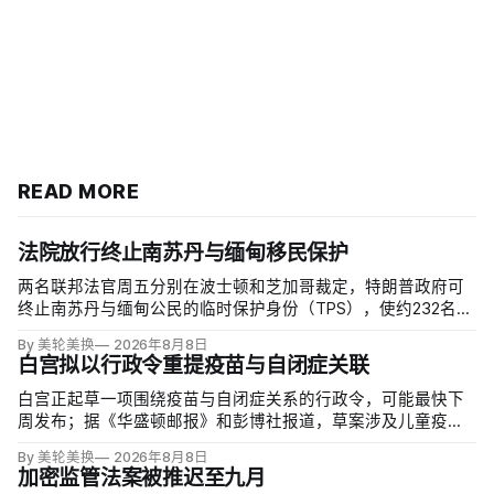
READ MORE
法院放行终止南苏丹与缅甸移民保护
两名联邦法官周五分别在波士顿和芝加哥裁定，特朗普政府可
终止南苏丹与缅甸公民的临时保护身份（TPS），使约232名南
苏丹人和约4000名缅甸人失去免遭遣返和在美工作的临时保
By 美轮美换
2026年8月8日
障。两国分别因长期武装冲突及2021年军事政变后动荡而获指
白宫拟以行政令重提疫苗与自闭症关联
定；国土安全部去年11月决定取消保护。
白宫正起草一项围绕疫苗与自闭症关系的行政令，可能最快下
周发布；据《华盛顿邮报》和彭博社报道，草案涉及儿童疫苗
接种计划、自闭症研究和家长选择权，内容仍可能变化。数十
By 美轮美换
2026年8月8日
项覆盖全球数百万儿童的高质量研究均未发现儿童疫苗导致自
加密监管法案被推迟至九月
闭症，相关说法源自一项后来撤稿的欺诈性研究，作者也被吊