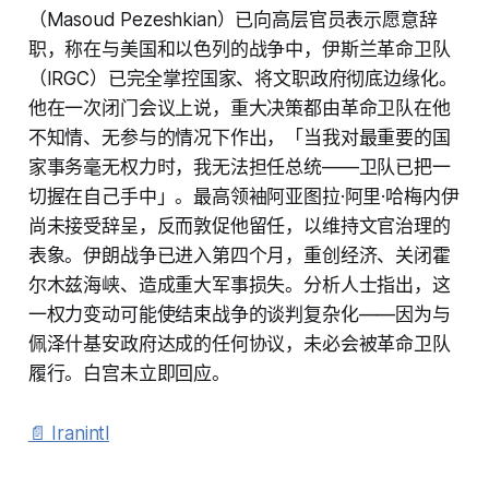
（Masoud Pezeshkian）已向高层官员表示愿意辞
职，称在与美国和以色列的战争中，伊斯兰革命卫队
（IRGC）已完全掌控国家、将文职政府彻底边缘化。
他在一次闭门会议上说，重大决策都由革命卫队在他
不知情、无参与的情况下作出，「当我对最重要的国
家事务毫无权力时，我无法担任总统——卫队已把一
切握在自己手中」。最高领袖阿亚图拉·阿里·哈梅内伊
尚未接受辞呈，反而敦促他留任，以维持文官治理的
表象。伊朗战争已进入第四个月，重创经济、关闭霍
尔木兹海峡、造成重大军事损失。分析人士指出，这
一权力变动可能使结束战争的谈判复杂化——因为与
佩泽什基安政府达成的任何协议，未必会被革命卫队
履行。白宫未立即回应。
📄 Iranintl