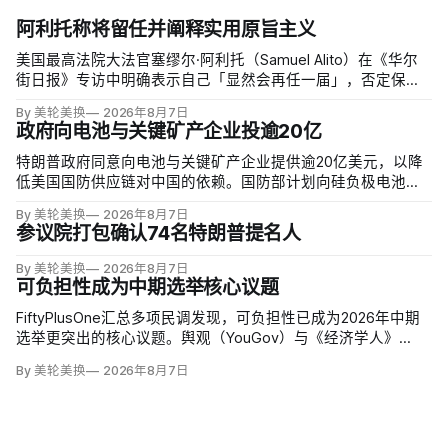
阿利托称将留任并阐释实用原旨主义
美国最高法院大法官塞缪尔·阿利托（Samuel Alito）在《华尔
街日报》专访中明确表示自己「显然会再任一届」，否定保守
派要求他趁共和党掌控参议院时退休、让特朗普提名年轻继任
By 美轮美换
2026年8月7日
者的呼声。76岁的阿利托称这类催退提醒他生命有限，却也暗
政府向电池与关键矿产企业投逾20亿
含法官可以互换的误解。
特朗普政府同意向电池与关键矿产企业提供逾20亿美元，以降
低美国国防供应链对中国的依赖。国防部计划向硅负极电池公
司Sila Nanotechnologies提供14亿美元贷款，并向在澳大利亚
By 美轮美换
2026年8月7日
开采钪的日出能源金属公司（Sunrise Energy Metals）提供4亿
参议院打包确认74名特朗普提名人
美元贷款，美…
By 美轮美换
2026年8月7日
可负担性成为中期选举核心议题
FiftyPlusOne汇总多项民调发现，可负担性已成为2026年中期
选举更突出的核心议题。舆观（YouGov）与《经济学人》
（The Economist）调查中，把通胀和物价列为全国最重要问
By 美轮美换
2026年8月7日
题的美国人，从2024年10月的24%升至今年5月的30%，本周进
一步升至36%。