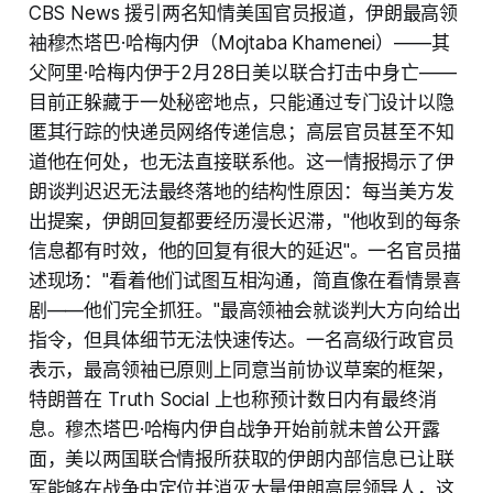
CBS News 援引两名知情美国官员报道，伊朗最高领
袖穆杰塔巴·哈梅内伊（Mojtaba Khamenei）——其
父阿里·哈梅内伊于2月28日美以联合打击中身亡——
目前正躲藏于一处秘密地点，只能通过专门设计以隐
匿其行踪的快递员网络传递信息；高层官员甚至不知
道他在何处，也无法直接联系他。这一情报揭示了伊
朗谈判迟迟无法最终落地的结构性原因：每当美方发
出提案，伊朗回复都要经历漫长迟滞，"他收到的每条
信息都有时效，他的回复有很大的延迟"。一名官员描
述现场："看着他们试图互相沟通，简直像在看情景喜
剧——他们完全抓狂。"最高领袖会就谈判大方向给出
指令，但具体细节无法快速传达。一名高级行政官员
表示，最高领袖已原则上同意当前协议草案的框架，
特朗普在 Truth Social 上也称预计数日内有最终消
息。穆杰塔巴·哈梅内伊自战争开始前就未曾公开露
面，美以两国联合情报所获取的伊朗内部信息已让联
军能够在战争中定位并消灭大量伊朗高层领导人，这