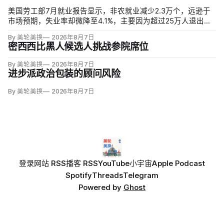
美国劳工部7月就业报告显示，非农就业减少2.3万个，远逊于
市场预期，失业率却微降至4.1%，主要因为超过25万人退出劳
动力市场。劳动参与率降至61.4%，为五年多来最低；25至54
By 美轮美换
2026年8月7日
岁黄金年龄人群参与率为83.4%，仍低于近期84%的高点。
密西西比黑人候选人挑战参院席位
By 美轮美换
2026年8月7日
进步派政治包装的顾问风险
By 美轮美换
2026年8月7日
登录
网站 RSS
播客 RSS
YouTube
小宇宙
Apple Podcast
Spotify
Threads
Telegram
Powered by
Ghost