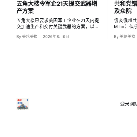
五角大楼令军企21天提交武器增
共和党错
产方案
及众院
五角大楼已要求美国军工企业在21天内提
俄亥俄州共
交加速生产和交付关键武器的方案，以补
Miller
充伊朗战争消耗的弹药库存。副防长史蒂
期限，使共
By 美轮美换
2026年8月9日
By 美轮美换
夫·范伯格（Steve Feinberg）在备忘录中
换候选人
称，多年研发周期不可接受，必须立即扩
米莉·莫雷诺
大产能；
予以否认
否涉及家
登录
网站