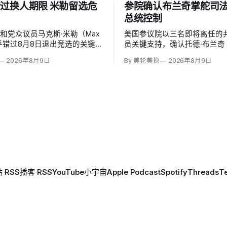
过换人期限 米勒留选危
参院确认布兰奇掌舵司
总统控制
和党众议员马克斯·米勒（Max
美国参议院以三名即将离任的
）似乎错过8月8日退出竞选的关键
员关键支持，确认托德·布兰奇（
和党基本失去在11月选票上更
Blanche）出任司法部长。支
2026年8月9日
By 美轮美换
2026年8月9日
的最后实际机会。米勒被前妻艾
这位特朗普前私人刑事辩护律
（Emily Moreno）指控家暴并
信任，反而最可能劝阻其冲动
，众院道德委员会同时调查他是
庭暴力、虐待或非法用药。
 RSS
播客 RSS
YouTube
小宇宙
Apple Podcast
Spotify
Threads
T