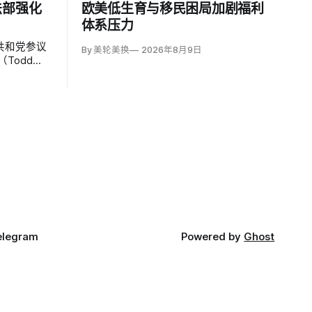
法部强化
欧美低生育与移民困局加剧福利
体系压力
共和党参议
By 美轮美换
2026年8月9日
Todd
持者认为，
师因获总统
；
elegram
Powered by
Ghost