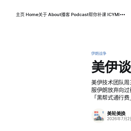
主页 Home
关于 About
播客 Podcast
帮你补课 ICYMI
伊朗战争
美伊谈
美伊技术团队周
服伊朗放弃向过
「黑帮式通行费
美轮美换
2026年7月2