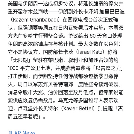
美国与伊朗周一达成初步协议，将延长脆弱的停火并
重开霍尔木兹海峡——伊朗副外长卡泽姆·加里巴巴迪
（Kazem Gharibabadi）在国家电视台首次正式确
认，但强调要等周五在日内瓦签署后才实施，本周双
方先在多哈举行预备会谈。协议给出 60 天窗口处理
伊朗的高浓缩铀库存与核计划。最大变数在以色列：
它不是协议方，国防部长卡茨（Israel Katz）称将
「无限期」留驻在黎巴嫩、叙利亚和加沙占领的约
1000 平方公里土地，并威胁若遭袭将「以雷霆之力」
打击伊朗；而伊朗坚持任何停战都须包括黎巴嫩停
火，周日以军轰炸贝鲁特南郊一度险些令谈判破裂。
消息令股市大涨、油价回落至数月低点，但专家说能
源供应恢复仍需数月。马克龙等多国领导人表示欢
迎，卢森堡外长贝特尔（Xavier Bettel）则提醒「离
周五还早着呢」。
📄 AP News