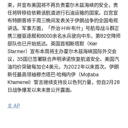
束，并宣布美国将不再负责霍尔木兹海峡的安全，责
任将转移给依赖该航道进行石油运输的国家。白宫宣
布特朗普将于周三晚间发表关于伊朗战争的全国电视
讲话。军事方面，「乔治·H·W·布什」号航母战斗群正
携三艘驱逐舰和6000余名水兵驶向中东，第82空降师
部队也已开始抵达。英国首相斯塔默（Keir
Starmer）宣布本周将主办霍尔木兹海峡国际外交会
议，35国已签署联合声明承诺恢复航道安全。美国汽
油均价突破每加仑4美元，为2022年以来首次。伊朗
新任最高领袖穆杰塔巴·哈梅内伊（Mojtaba
Khamenei）誓言继续支持反以色列力量，但自2月28
日战争爆发以来未曾公开露面。
📄 AP