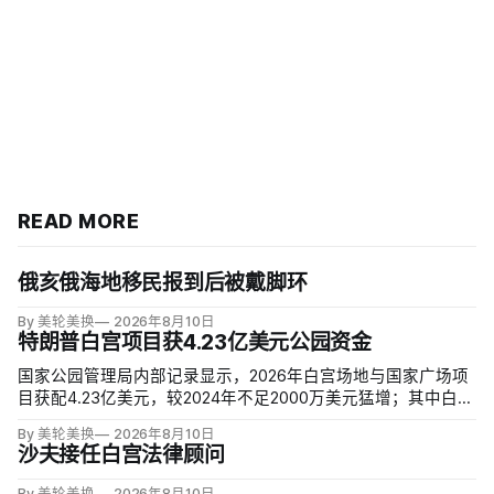
READ MORE
俄亥俄海地移民报到后被戴脚环
By 美轮美换
2026年8月10日
特朗普白宫项目获4.23亿美元公园资金
国家公园管理局内部记录显示，2026年白宫场地与国家广场项
目获配4.23亿美元，较2024年不足2000万美元猛增；其中白宫
场地3.23亿美元，增幅近5000%。同期黄石、优胜美地、大峡
By 美轮美换
2026年8月10日
谷等数十座公园资金下降，白宫与国家广场的额度甚至超过九
沙夫接任白宫法律顾问
处知名公园总和。
By 美轮美换
2026年8月10日