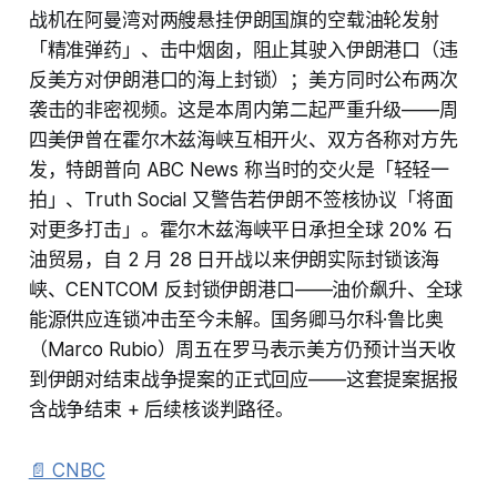
战机在阿曼湾对两艘悬挂伊朗国旗的空载油轮发射
「精准弹药」、击中烟囱，阻止其驶入伊朗港口（违
反美方对伊朗港口的海上封锁）；美方同时公布两次
袭击的非密视频。这是本周内第二起严重升级——周
四美伊曾在霍尔木兹海峡互相开火、双方各称对方先
发，特朗普向 ABC News 称当时的交火是「轻轻一
拍」、Truth Social 又警告若伊朗不签核协议「将面
对更多打击」。霍尔木兹海峡平日承担全球 20% 石
油贸易，自 2 月 28 日开战以来伊朗实际封锁该海
峡、CENTCOM 反封锁伊朗港口——油价飙升、全球
能源供应连锁冲击至今未解。国务卿马尔科·鲁比奥
（Marco Rubio）周五在罗马表示美方仍预计当天收
到伊朗对结束战争提案的正式回应——这套提案据报
含战争结束 + 后续核谈判路径。
📄 CNBC