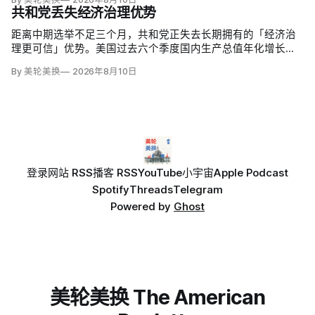
共和党丢失经济治理优势
距离中期选举不足三个月，共和党正失去长期拥有的「经济治
理更可信」优势。美国过去六个季度国内生产总值年化增长
1.9%，失业率仍仅4.1%，股市和消费也保持韧性，但6月通胀达
By 美轮美换
2026年8月10日
3.5%，恰好吞掉同期工资涨幅；约四分之三受访者仍认为经济
表现一般或糟糕。
登录
网站 RSS
播客 RSS
YouTube
小宇宙
Apple Podcast
Spotify
Threads
Telegram
Powered by
Ghost
美轮美换 The American