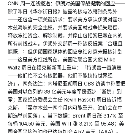
CNN 周一连线报道：伊朗对美国停战提案的回应——
除了昨日《华尔街日报》披露的核与浓缩铀条款外
——还包含一项关键诉求：要求美方承认伊朗对霍尔
木兹海峡的完全主权，并要求美国就战争损失赔偿、
释放冻结资金、解除制裁，并停止包括黎巴嫩在内的
所有前线战斗。伊朗外交部周一称该反提案「合理且
慷慨」；但伊朗国家媒体的回应总结刻意未提核计划
——这是美方红线所在，美国驻联合国大使 Mike
Waltz 周日在福克斯新闻上重申：「特朗普一直清楚
——他们绝不会有核武器，他们不能挟持世界经
济」。两条边注：内塔尼亚胡周日 CBS 访谈中称要把
美国对以色列的 38 亿美元年度军援逐步「断奶」到
零；国家经济委员会主任 Kevin Hassett 周日告诉福
克斯，「霍尔木兹一两个月内可能重开、油价会在中
期选举前回落」。当下数据：Brent 周日涨 3.17% 至
每桶 104.50 美元、美国 WTI 涨 3.21% 至 98.48；美
国全国平均汽油价已达每加仑 4.52 美元（AAA）。