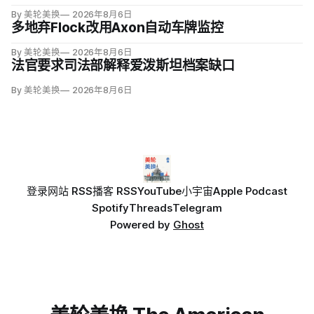
德·布兰奇（Todd Blanche）在特朗普起诉国税局的和解中，为
By 美轮美换
2026年8月6日
特朗普、亲属及关联方提供部分税务审计豁免。
多地弃Flock改用Axon自动车牌监控
By 美轮美换
2026年8月6日
法官要求司法部解释爱泼斯坦档案缺口
By 美轮美换
2026年8月6日
登录
网站 RSS
播客 RSS
YouTube
小宇宙
Apple Podcast
Spotify
Threads
Telegram
Powered by
Ghost