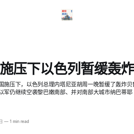
施压下以色列暂缓轰
国施压下，以色列总理内塔尼亚胡周一晚暂缓了轰炸贝
军仍继续空袭黎巴嫩南部、并对南部大城市纳巴蒂耶（Na
2日
—
1 min read