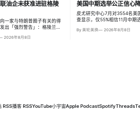
关联油企未获准进驻格陵
美国中期选举公正信心降
皮尤研究中心7月对3554名美
查显示，仅55%相信11月中期
府向一家与特朗普圈子有关的得
且准确，低于2024年前的61%、
司发出「强烈警告」：格陵兰能
By 美轮美换
2026年8月8日
64%和2020年的59%。与过
enland Energy）未获批准，
2026年8月8日
裂不同，共和党及倾向共和党者
设备运抵东海岸詹姆森地。该公
民主党及倾向民主党者为58%
，声称当地可能蕴藏价值1万亿
拟投资6000万美元钻两口井；
 RSS
播客 RSS
YouTube
小宇宙
Apple Podcast
Spotify
Threads
T