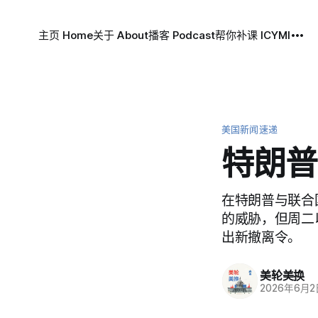
主页 Home
关于 About
播客 Podcast
帮你补课 ICYMI
美国新闻速递
特朗普
在特朗普与联合
的威胁，但周二以
出新撤离令。
美轮美换
2026年6月