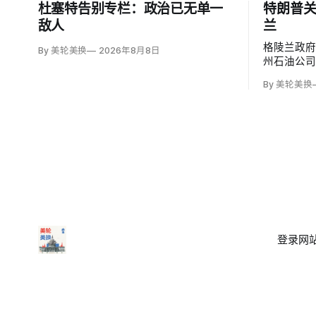
杜塞特告别专栏：政治已无单一
特朗普
敌人
兰
格陵兰政
By 美轮美换
2026年8月8日
州石油公
源公司（Gre
By 美轮美换
便把勘探
司去年成立
美元原油，
登录
网站