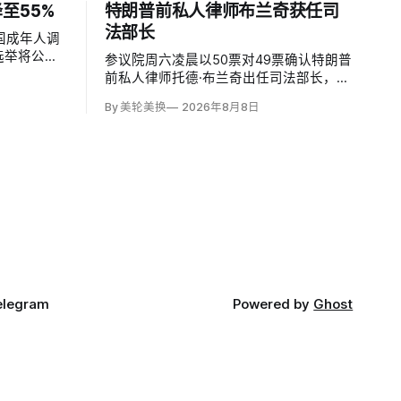
至55%
特朗普前私人律师布兰奇获任司
法部长
国成年人调
选举将公平
参议院周六凌晨以50票对49票确认特朗普
2022年的
前私人律师托德·布兰奇出任司法部长，将
去明显党派分
其自春季以来的代理身份正式化。所有出
By 美轮美换
2026年8月8日
为55%，
席的民主党参议员反对，共和党人丽莎·穆
；
尔科斯基和苏珊·柯林斯倒戈；长期因健康
缺席的米奇·麦康奈尔未投票。比尔·卡西
迪最终支持，使提名得以过关。
elegram
Powered by
Ghost