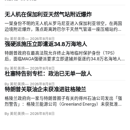
无人机在保加利亚天然气站附近爆炸
一架身份不明的无人机从罗马尼亚进入保加利亚领空，在两国
边境附近爆炸，落点距离跨巴尔干天然气管道一座压缩站约
1000米；无人伤亡，基础设施未受损。保加利亚总理鲁门·拉德
By 美轮美换
2026年8月8日
夫说，罗马尼亚边防警察听到无人机噪音，保方巡逻队听到巨
强硬派施压立即遣返34.8万海地人
响，但两国防空系统均未发现目标。
特朗普政府在最高法院允许终止海地临时保护身份（TPS）
后，面临MAGA强硬派要求立即逮捕并驱逐约34.8万名海地人
的压力。国土安全部把执法重点放在俄亥俄州斯普林菲尔德，
By 美轮美换
2026年8月8日
至少50名海地人被叫到移民办公室并佩戴脚踝监控器，但突袭
杜塞特告别专栏：政治已无单一敌人
尚未出现。
By 美轮美换
2026年8月8日
特朗普关联油企未获准进驻格陵兰
格陵兰政府向一家与特朗普圈子有关的得州石油公司发出「强
烈警告」：格陵兰能源公司（Greenland Energy）未获批准，
便把勘探设备运抵东海岸詹姆森地。该公司去年成立，声称当
By 美轮美换
2026年8月8日
地可能蕴藏价值1万亿美元原油，拟投资6000万美元钻两口
井；