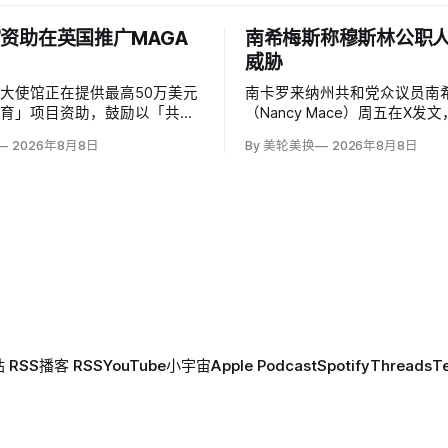
资助在英国推广MAGA
南希梅斯称穆斯林公职
威胁
大使馆正在提供最高50万美元
南卡罗来纳州共和党众议员南希
教育」项目资助，鼓励以「共同
（Nancy Mace）周五在X发
」为主题，优先宣传言论自由、
所有担任公职的穆斯林都是「
2026年8月8日
By 美轮美换
2026年8月8日
、正当程序、陪审团审判、财产
马」，并对国家安全和共和国
意征税等理念。英国自由民主党
最后写道「我们拒绝沉默」。
玛特（Lisa Smart）指责特朗
核验时，这条帖子获得约440
MAGA资金」干预英国民主；
6.2万次点赞、1万次转发和78
 RSS
播客 RSS
YouTube
小宇宙
Apple Podcast
Spotify
Threads
T