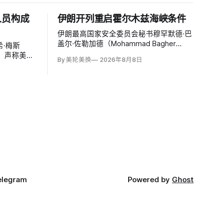
人员构成
伊朗开列重启霍尔木兹海峡条件
伊朗最高国家安全委员会秘书穆罕默德·巴
盖尔·佐勒加德（Mohammad Bagher
·梅斯
Zolghadr）周六提出重开霍尔木兹海峡的
文，声称美国
By 美轮美换
2026年8月8日
全面条件：美国解除海上封锁和制裁、撤
特洛伊木
走伊朗周边驻军、支付战争赔偿、释放被
构成威胁，
冻结资产，并停止攻击伊朗地区盟友及威
截至浏览器
胁伊朗。特朗普政府几乎不可能接受。
万次浏览、
00条回复。
elegram
Powered by
Ghost