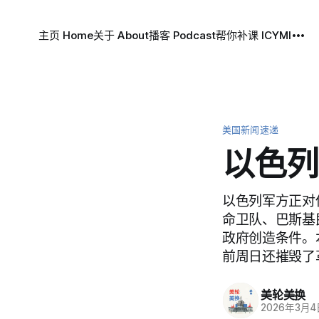
主页 Home
关于 About
播客 Podcast
帮你补课 ICYMI
美国新闻速递
以色列
以色列军方正对
命卫队、巴斯基
政府创造条件。
前周日还摧毁了
美轮美换
2026年3月