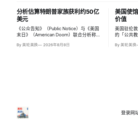
分析估算特朗普家族获利约50亿
美国使馆
美元
价值
《公众告知》（Public Notice）与《美国
美国驻伦敦
末日》（American Doom）联合分析称，
的「公共
特朗普第二任期前两年，特朗普家族利润
文明价值
By 美轮美换
2026年8月8日
By 美轮美换
与资产增值保守估计约50亿美元，其中数
有限政府
字资产业务收入超过22.5亿美元、外国授
权和经同
权业务2025年收入6100万美元；
议员丽莎·斯
普政府用「
登录
网站