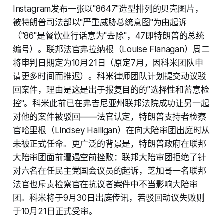
Instagram发布一张以"8647"造型排列的贝壳图片，
被特朗普司法部以"严重威胁总统意图"为由起诉
（"86"是餐饮业行话意为"去除"，47即特朗普的总统
编号）。联邦法官弗拉纳根（Louise Flanagan）周二
将审判日期定为10月21日（原定7月，因科米团队申
请更多时间而推迟）。科米律师团队计划提交动议驳
回案件，理由是这是出于报复目的的"选择性和蓄意检
控"。科米此前已在弗吉尼亚州联邦法院成功让另一起
对他的案件被驳回——法官认定，特朗普支持者检察
官哈里根（Lindsey Halligan）在向大陪审团出庭时从
未被正式任命。更广泛的背景是，特朗普政府在联邦
大陪审团面前遭遇空前挫败：联邦大陪审团拒绝了针
对六名在任民主党国会议员的起诉，芝加哥一名联邦
法官也斥责检察官在抗议者案件中不当影响大陪审
团。科米将于9月30日出庭传讯，若驳回动议失败则
于10月21日正式受审。