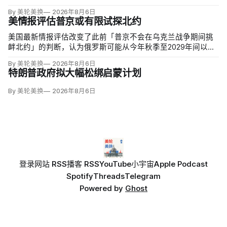
By 美轮美换
2026年8月6日
美情报评估普京或有限试探北约
美国最新情报评估改变了此前「普京不会在乌克兰战争期间挑
衅北约」的判断，认为俄罗斯可能从今年秋季至2029年间以网
络攻击、无标识武装占领或东翼小规模越境行动试探联盟。有
By 美轮美换
2026年8月6日
限陆地入侵仍属低概率，但风险随时间上升；俄军导弹落入波
特朗普政府拟大幅松绑启蒙计划
兰、无人机进入罗马尼亚已被视为前兆。
By 美轮美换
2026年8月6日
登录
网站 RSS
播客 RSS
YouTube
小宇宙
Apple Podcast
Spotify
Threads
Telegram
Powered by
Ghost