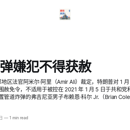
弹嫌犯不得获赦
地区法官阿米尔·阿里（Amir Ali）裁定，特朗普对 1 月
赦免令，不适用于被控在 2021 年 1 月 5 日于共和
道炸弹的弗吉尼亚男子布赖恩·科尔 Jr.（Brian Cole 
6日
—
1 min read