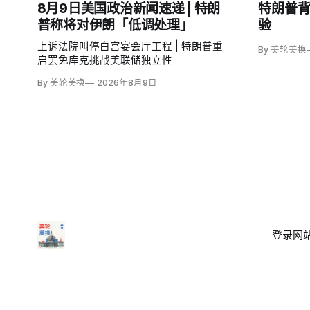
8月9日美国政治新闻速递 | 特朗
特朗普
普称将对伊朗「低调处理」
验
上诉法院叫停白宫宴会厅工程 | 特朗普重
By 美轮美换
启罢免库克挑战美联储独立性
By 美轮美换
2026年8月9日
登录
网站