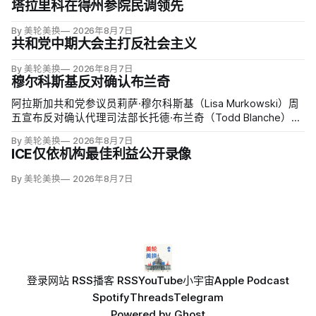
塔拉里科在得州参院民调领先
By 美轮美换
2026年8月7日
共和党中期大会主打反社会主义
By 美轮美换
2026年8月7日
穆尔科斯基反对确认布兰奇
阿拉斯加共和党参议员莉萨·穆尔科斯基（Lisa Murkowski）周
五宣布反对确认代理司法部长托德·布兰奇（Todd Blanche），
称他无法遏制特朗普并扭转司法部加速「政治化、武器化」。
By 美轮美换
2026年8月7日
ICE仅依机构最佳利益公开录像
By 美轮美换
2026年8月7日
登录
网站 RSS
播客 RSS
YouTube
小宇宙
Apple Podcast
Spotify
Threads
Telegram
Powered by
Ghost