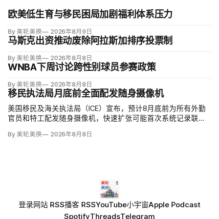
欧美低生育与移民困局加剧福利体系压力
By 美轮美换
2026年8月9日
马斯克出资推动废除阿拉斯加排序投票制
By 美轮美换
2026年8月8日
WNBA下周讨论跨性别球员参赛政策
By 美轮美换
2026年8月8日
移民执法局月底前全面配发随身摄像机
美国移民及海关执法局（ICE）宣布，预计8月底前为所有外勤
官员和特工配发随身摄像机，快速扩张可能首次系统记录联邦
移民执法现场；但公众能否看到录像，仍主要由该机构决定。
By 美轮美换
2026年8月8日
代理局长戴维·文图雷拉（David J. Venturella）称，涉及羁押中
重伤或死亡的录像若影响调查或隐私即…
登录
网站 RSS
播客 RSS
YouTube
小宇宙
Apple Podcast
Spotify
Threads
Telegram