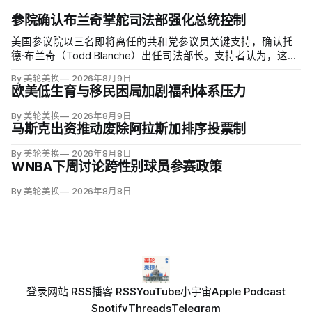
参院确认布兰奇掌舵司法部强化总统控制
美国参议院以三名即将离任的共和党参议员关键支持，确认托
德·布兰奇（Todd Blanche）出任司法部长。支持者认为，这位
特朗普前私人刑事辩护律师因获总统信任，反而最可能劝阻其
By 美轮美换
2026年8月9日
冲动；
欧美低生育与移民困局加剧福利体系压力
By 美轮美换
2026年8月9日
马斯克出资推动废除阿拉斯加排序投票制
By 美轮美换
2026年8月8日
WNBA下周讨论跨性别球员参赛政策
By 美轮美换
2026年8月8日
登录
网站 RSS
播客 RSS
YouTube
小宇宙
Apple Podcast
Spotify
Threads
Telegram