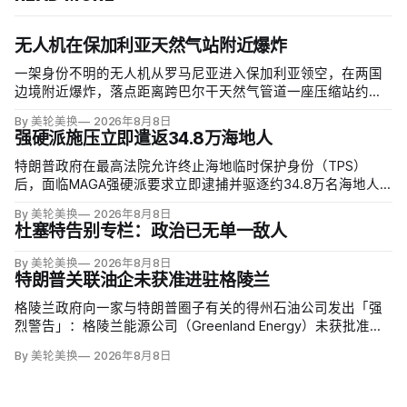
无人机在保加利亚天然气站附近爆炸
一架身份不明的无人机从罗马尼亚进入保加利亚领空，在两国
边境附近爆炸，落点距离跨巴尔干天然气管道一座压缩站约
1000米；无人伤亡，基础设施未受损。保加利亚总理鲁门·拉德
By 美轮美换
2026年8月8日
夫说，罗马尼亚边防警察听到无人机噪音，保方巡逻队听到巨
强硬派施压立即遣返34.8万海地人
响，但两国防空系统均未发现目标。
特朗普政府在最高法院允许终止海地临时保护身份（TPS）
后，面临MAGA强硬派要求立即逮捕并驱逐约34.8万名海地人
的压力。国土安全部把执法重点放在俄亥俄州斯普林菲尔德，
By 美轮美换
2026年8月8日
至少50名海地人被叫到移民办公室并佩戴脚踝监控器，但突袭
杜塞特告别专栏：政治已无单一敌人
尚未出现。
By 美轮美换
2026年8月8日
特朗普关联油企未获准进驻格陵兰
格陵兰政府向一家与特朗普圈子有关的得州石油公司发出「强
烈警告」：格陵兰能源公司（Greenland Energy）未获批准，
便把勘探设备运抵东海岸詹姆森地。该公司去年成立，声称当
By 美轮美换
2026年8月8日
地可能蕴藏价值1万亿美元原油，拟投资6000万美元钻两口
井；