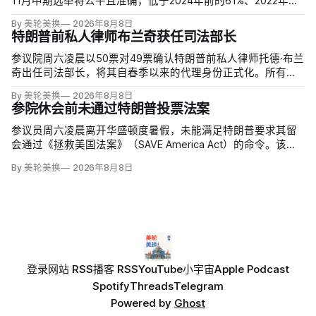
11月中期选举将公平且准确，低于2024年前的61%、2022年的
64%和2020年的59%。与过去明显党派分裂不同，共和党及倾
By 美轮美换
2026年8月8日
向共和党者为55%，民主党及倾向民主党者为58%；
特朗普前私人律师布兰奇获任司法部长
参议院周六凌晨以50票对49票确认特朗普前私人律师托德·布兰
奇出任司法部长，将其自春季以来的代理身份正式化。所有出
席的民主党参议员反对，共和党人丽莎·穆尔科斯基和苏珊·柯林
By 美轮美换
2026年8月8日
斯倒戈；长期因健康缺席的米奇·麦康奈尔未投票。比尔·卡西迪
参院休会前未通过特朗普投票法案
最终支持，使提名得以过关。
参议员周六凌晨离开华盛顿度暑假，未能满足特朗普要求其留
会通过《拯救美国法案》（SAVE America Act）的命令。该法
案要求选民提供严格的公民身份证明，但连共和党内部都缺乏
By 美轮美换
2026年8月8日
足够支持，更不可能达到参议院推进多数法案所需的60票。
登录
网站 RSS
播客 RSS
YouTube
小宇宙
Apple Podcast
Spotify
Threads
Telegram
Powered by
Ghost