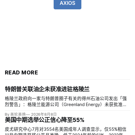
AXIOS
READ MORE
特朗普关联油企未获准进驻格陵兰
格陵兰政府向一家与特朗普圈子有关的得州石油公司发出「强
烈警告」：格陵兰能源公司（Greenland Energy）未获批准，
便把勘探设备运抵东海岸詹姆森地。该公司去年成立，声称当
By 美轮美换
2026年8月8日
地可能蕴藏价值1万亿美元原油，拟投资6000万美元钻两口
美国中期选举公正信心降至55%
井；
皮尤研究中心7月对3554名美国成年人调查显示，仅55%相信