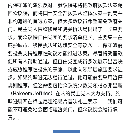
内保守派的激烈反对。参议院即将把政府拨款法案踢
回众议院，而将国土安全部拨款从整体法案中剥离并
非约翰逊的首选方案，但大多数议员希望避免政府关
门。民主党人围绕移民和海关执法局提出了一长串要
求，而众议院自由党团的要求清单更长，主要集中在
庇护城市、移民执法和边境安全等议题上。保守派需
要投票支持程序性动议才能推进法案，尽管特朗普敦
促所有人帮助通过，但自由党团成员多次展示出否决
或威胁程序性投票的意愿，以此向领导层施压要求让
步。如果约翰逊无法强行通过，他可能需要采用暂停
规则程序，但这需要包括众议院少数党领袖杰弗里斯
（Hakeem Jeffries）在内的民主党人大力支持。约
翰逊周四在梅拉尼娅纪录片首映礼上表示：「我们可
能不可避免地会面临短暂关门，但众议院会履行职
责。」