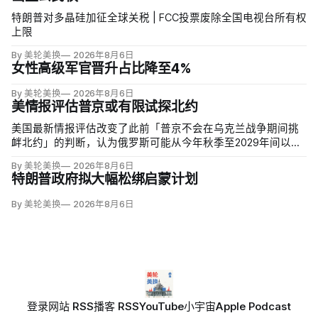
特朗普对多晶硅加征全球关税 | FCC投票废除全国电视台所有权
上限
By 美轮美换
2026年8月6日
女性高级军官晋升占比降至4%
By 美轮美换
2026年8月6日
美情报评估普京或有限试探北约
美国最新情报评估改变了此前「普京不会在乌克兰战争期间挑
衅北约」的判断，认为俄罗斯可能从今年秋季至2029年间以网
络攻击、无标识武装占领或东翼小规模越境行动试探联盟。有
By 美轮美换
2026年8月6日
限陆地入侵仍属低概率，但风险随时间上升；俄军导弹落入波
特朗普政府拟大幅松绑启蒙计划
兰、无人机进入罗马尼亚已被视为前兆。
By 美轮美换
2026年8月6日
登录
网站 RSS
播客 RSS
YouTube
小宇宙
Apple Podcast