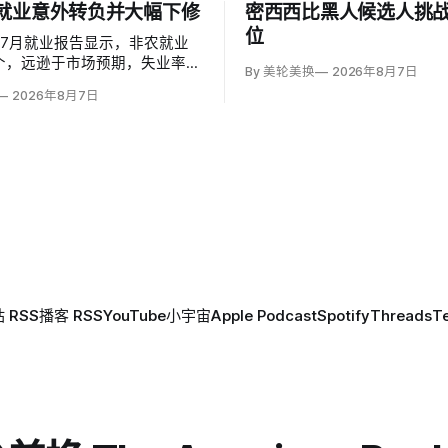
就业意外转负并大幅下修
密西西比黑人候选人挑
位
7月就业报告显示，非农就业
万个，远逊于市场预期，失业率却
By 美轮美换
2026年8月7日
1%，主要因为超过25万人退出劳
2026年8月7日
劳动参与率降至61.4%，为五
；25至54岁黄金年龄人群参与
4%，仍低于近期84%的高点。
 RSS
播客 RSS
YouTube
小宇宙
Apple Podcast
Spotify
Threads
T