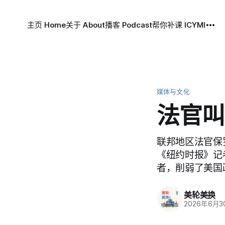
主页 Home
关于 About
播客 Podcast
帮你补课 ICYMI
媒体与文化
法官叫
联邦地区法官保罗
《纽约时报》记
者，削弱了美国
美轮美换
2026年6月3