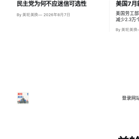
民主党为何不应迷信可选性
美国7月
美国劳工部
By 美轮美换
2026年8月7日
减少2.3
微降至4.
By 美轮美换
动力市场。
年多来最低
率为83.
登录
网站