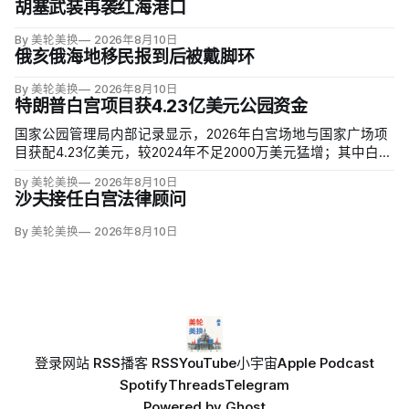
胡塞武装再袭红海港口
By 美轮美换
2026年8月10日
俄亥俄海地移民报到后被戴脚环
By 美轮美换
2026年8月10日
特朗普白宫项目获4.23亿美元公园资金
国家公园管理局内部记录显示，2026年白宫场地与国家广场项
目获配4.23亿美元，较2024年不足2000万美元猛增；其中白宫
场地3.23亿美元，增幅近5000%。同期黄石、优胜美地、大峡
By 美轮美换
2026年8月10日
谷等数十座公园资金下降，白宫与国家广场的额度甚至超过九
沙夫接任白宫法律顾问
处知名公园总和。
By 美轮美换
2026年8月10日
登录
网站 RSS
播客 RSS
YouTube
小宇宙
Apple Podcast
Spotify
Threads
Telegram
Powered by
Ghost