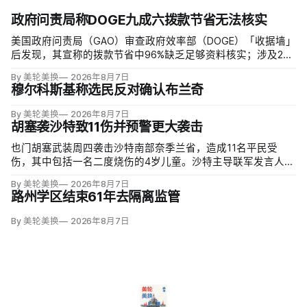
政府问责局称DOGE九成六拨款节省无法核实
美国政府问责局（GAO）审查政府效率部（DOGE）「收据墙」
后发现，其宣称的拨款节省中96%缺乏足够资料核实；涉及274
亿美元节省的2503份合同并未采取终止行动，所谓合同节省约
By 美轮美换
2026年8月7日
三分之二无法验证或不符合其公开方法，264份拟终止租约中
穆尔科斯基称选民反对确认布兰奇
108份早已进入终止流程。
By 美轮美换
2026年8月7日
胡塞袭沙特致11伤并预警更大袭击
也门胡塞武装周四袭击沙特南部奈季兰省，造成11名平民受
伤，其中包括一名二度烧伤的4岁儿童。沙特主导联军发言人图
尔基·马利基（Turki al-Maliki）指控胡塞武装无差别炮击民用
By 美轮美换
2026年8月7日
区；
路州学区结束61年去隔离监管
By 美轮美换
2026年8月7日