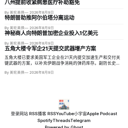
八州提前收紧病患医疗补助豁免
By 美轮美换
2026年8月9日
特朗普助推阿尔伯塔分离运动
By 美轮美换
2026年8月9日
神秘商人向特朗普加密企业投入1亿美元
By 美轮美换
2026年8月9日
五角大楼令军企21天提交武器增产方案
五角大楼已要求美国军工企业在21天内提交加速生产和交付关
键武器的方案，以补充伊朗战争消耗的弹药库存。副防长史蒂
夫·范伯格（Steve Feinberg）在备忘录中称，多年研发周期不
By 美轮美换
2026年8月9日
可接受，必须立即扩大产能；
登录
网站 RSS
播客 RSS
YouTube
小宇宙
Apple Podcast
Spotify
Threads
Telegram
Powered by
Ghost