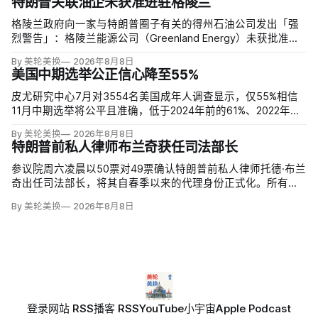
特朗普关联油企未获准进驻格陵兰
格陵兰政府向一家与特朗普圈子有关的得州石油公司发出「强
烈警告」：格陵兰能源公司（Greenland Energy）未获批准，
便把勘探设备运抵东海岸詹姆森地。该公司去年成立，声称当
By 美轮美换
2026年8月8日
地可能蕴藏价值1万亿美元原油，拟投资6000万美元钻两口
美国中期选举公正信心降至55%
井；
皮尤研究中心7月对3554名美国成年人调查显示，仅55%相信
11月中期选举将公平且准确，低于2024年前的61%、2022年的
64%和2020年的59%。与过去明显党派分裂不同，共和党及倾
By 美轮美换
2026年8月8日
向共和党者为55%，民主党及倾向民主党者为58%；
特朗普前私人律师布兰奇获任司法部长
参议院周六凌晨以50票对49票确认特朗普前私人律师托德·布兰
奇出任司法部长，将其自春季以来的代理身份正式化。所有出
席的民主党参议员反对，共和党人丽莎·穆尔科斯基和苏珊·柯林
By 美轮美换
2026年8月8日
斯倒戈；长期因健康缺席的米奇·麦康奈尔未投票。比尔·卡西迪
最终支持，使提名得以过关。
登录
网站 RSS
播客 RSS
YouTube
小宇宙
Apple Podcast