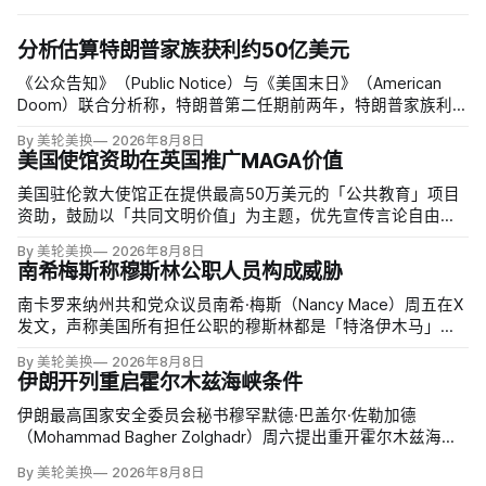
分析估算特朗普家族获利约50亿美元
《公众告知》（Public Notice）与《美国末日》（American
Doom）联合分析称，特朗普第二任期前两年，特朗普家族利润
与资产增值保守估计约50亿美元，其中数字资产业务收入超过
By 美轮美换
2026年8月8日
22.5亿美元、外国授权业务2025年收入6100万美元；
美国使馆资助在英国推广MAGA价值
美国驻伦敦大使馆正在提供最高50万美元的「公共教育」项目
资助，鼓励以「共同文明价值」为主题，优先宣传言论自由、
有限政府、正当程序、陪审团审判、财产权和经同意征税等理
By 美轮美换
2026年8月8日
念。英国自由民主党议员丽莎·斯玛特（Lisa Smart）指责特朗
南希梅斯称穆斯林公职人员构成威胁
普政府用「MAGA资金」干预英国民主；
南卡罗来纳州共和党众议员南希·梅斯（Nancy Mace）周五在X
发文，声称美国所有担任公职的穆斯林都是「特洛伊木马」，
并对国家安全和共和国构成威胁，最后写道「我们拒绝沉
By 美轮美换
2026年8月8日
默」。截至浏览器核验时，这条帖子获得约440万次浏览、6.2
伊朗开列重启霍尔木兹海峡条件
万次点赞、1万次转发和7800条回复。
伊朗最高国家安全委员会秘书穆罕默德·巴盖尔·佐勒加德
（Mohammad Bagher Zolghadr）周六提出重开霍尔木兹海峡
的全面条件：美国解除海上封锁和制裁、撤走伊朗周边驻军、
By 美轮美换
2026年8月8日
支付战争赔偿、释放被冻结资产，并停止攻击伊朗地区盟友及