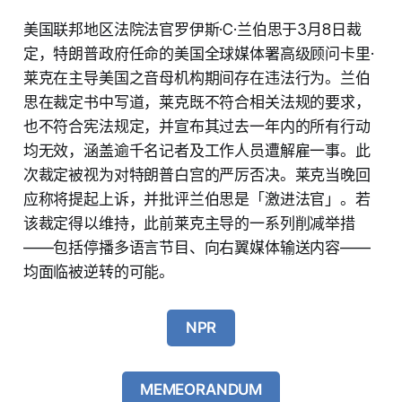
美国联邦地区法院法官罗伊斯·C·兰伯思于3月8日裁
定，特朗普政府任命的美国全球媒体署高级顾问卡里·
莱克在主导美国之音母机构期间存在违法行为。兰伯
思在裁定书中写道，莱克既不符合相关法规的要求，
也不符合宪法规定，并宣布其过去一年内的所有行动
均无效，涵盖逾千名记者及工作人员遭解雇一事。此
次裁定被视为对特朗普白宫的严厉否决。莱克当晚回
应称将提起上诉，并批评兰伯思是「激进法官」。若
该裁定得以维持，此前莱克主导的一系列削减举措
——包括停播多语言节目、向右翼媒体输送内容——
均面临被逆转的可能。
NPR
MEMEORANDUM